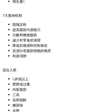
维生素C
7大瘦身机制
阻隔淀粉
提高脂肪代谢能力
分解和燃烧脂肪
减少对零食的渴望
降低饥饿感和控制食欲
促进白色脂肪细胞的褐变
利尿消肿
适合人群
6岁或以上
肥胖或过重
内脏脂肪
三高
高胆固醇
糖尿病
水肿